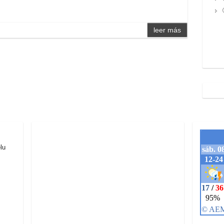
leer más
lu