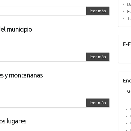
D
leer más
Fo
T
del municipio
E-F
leer más
s y montañanas
Enc
G
leer más
os lugares