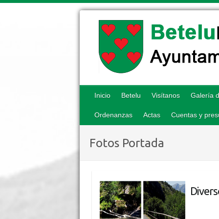
Inicio
Betelu
Visítanos
Galería d
Ordenanzas
Actas
Cuentas y pres
Fotos Portada
Divers