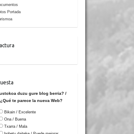
ocumentos
tos Portada
urismoa
actura
uesta
ustokoa duzu gure blog berria? /
¿Qué te parece la nueva Web?
Bikain / Excelente
Ona / Buena
Txarra / Mala
hobetu daiteke / Puede mejorar