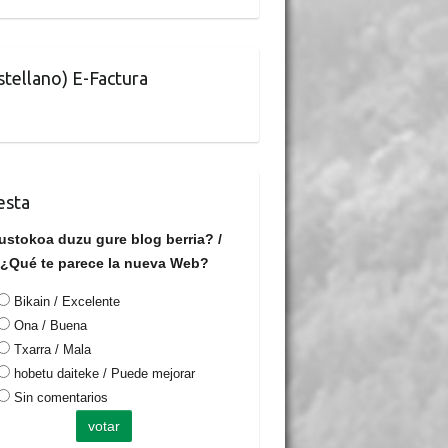
stellano) E-Factura
esta
ustokoa duzu gure blog berria? /
¿Qué te parece la nueva Web?
Bikain / Excelente
Ona / Buena
Txarra / Mala
hobetu daiteke / Puede mejorar
Sin comentarios