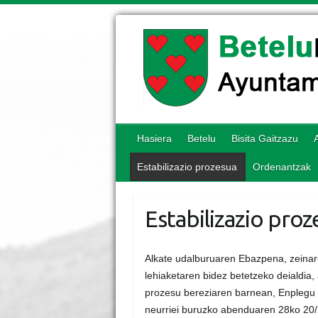
Hasiera
Betelu
Bisita Gaitzazu
Estabilizazio prozesua
Ordenantzak
Estabilizazio proz
Alkate udalburuaren Ebazpena, zeinar
lehiaketaren bidez betetzeko deialdia,
prozesu bereziaren barnean, Enplegu
neurriei buruzko abenduaren 28ko 20