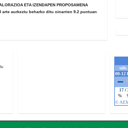
BALORAZIOA ETA IZENDAPEN PROPOSAMENA
 arte aurkeztu beharko ditu oinarrien 9.2 puntuan
lu