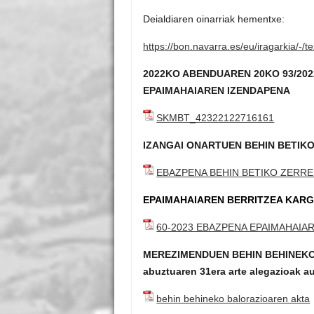
Deialdiaren oinarriak hementxe:
https://bon.navarra.es/eu/iragarkia/-/
2022KO ABENDUAREN 20KO 93/202
EPAIMAHAIAREN IZENDAPENA
SKMBT_42322122716161
IZANGAI ONARTUEN BEHIN BETIK
EBAZPENA BEHIN BETIKO ZERR
EPAIMAHAIAREN BERRITZEA KAR
60-2023 EBAZPENA EPAIMAHAIA
MEREZIMENDUEN BEHIN BEHINEKO B
abuztuaren 31era arte alegazioak au
behin behineko balorazioaren akta