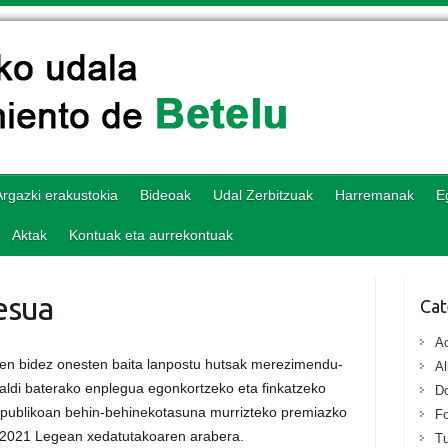
Argazki erakustokia
Bideoak
Udal Zerbitzuak
Harremanak
E
Aktak
Kontuak eta aurrekontuak
esua
Cat
Ac
en bidez onesten baita lanpostu hutsak merezimendu-
Al
 aldi baterako enplegua egonkortzeko eta finkatzeko
D
 publikoan behin-behinekotasuna murrizteko premiazko
Fo
/2021 Legean xedatutakoaren arabera.
T