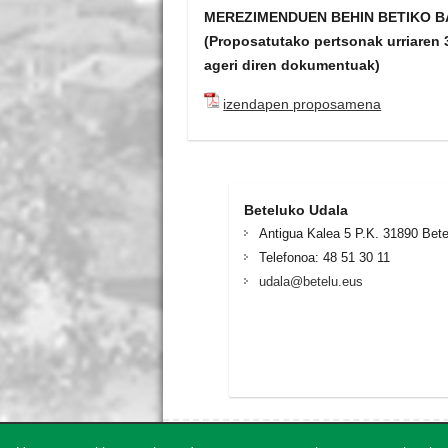
MEREZIMENDUEN BEHIN BETIKO 
(Proposatutako pertsonak urriaren 3
ageri diren dokumentuak)
izendapen proposamena
Beteluko Udala
Antigua Kalea 5 P.K. 31890 Bete
Telefonoa: 48 51 30 11
udala@betelu.eus