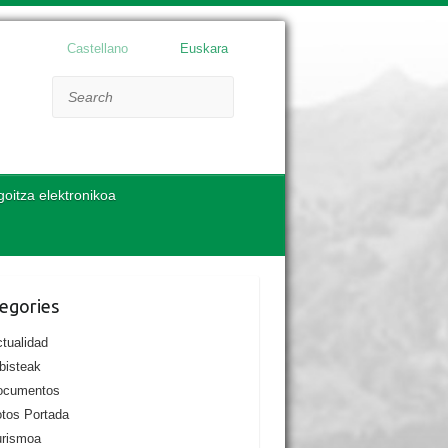
Castellano
Euskara
Search
goitza elektronikoa
egories
tualidad
bisteak
ocumentos
tos Portada
urismoa