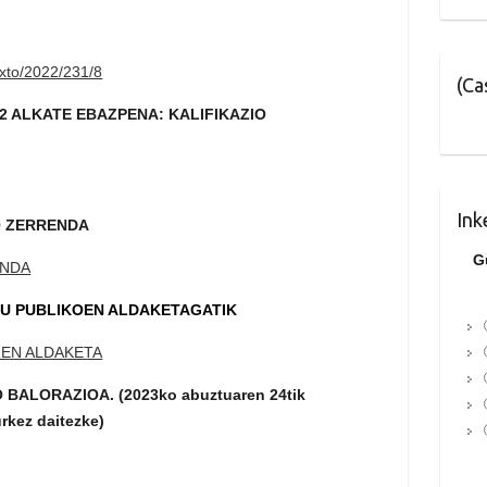
texto/2022/231/8
(Ca
2 ALKATE EBAZPENA: KALIFIKAZIO
Ink
O ZERRENDA
G
ENDA
GU PUBLIKOEN ALDAKETAGATIK
REN ALDAKETA
ALORAZIOA. (2023ko abuztuaren 24tik
rkez daitezke)