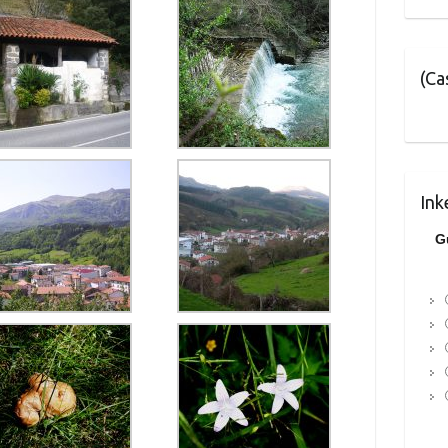
(Ca
Ink
G