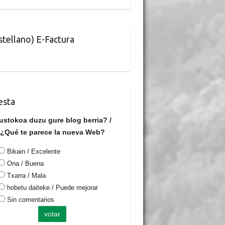
stellano) E-Factura
esta
ustokoa duzu gure blog berria? /
¿Qué te parece la nueva Web?
Bikain / Excelente
Ona / Buena
Txarra / Mala
hobetu daiteke / Puede mejorar
Sin comentarios