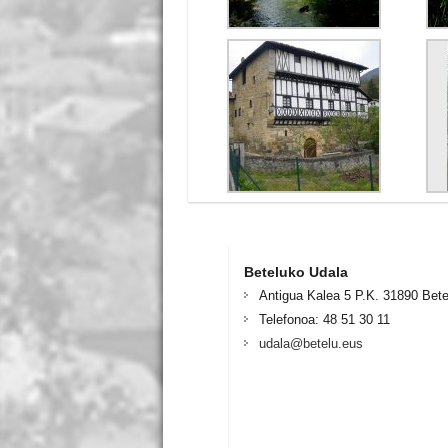
Beteluko Udala
Antigua Kalea 5 P.K. 31890 Bete
Telefonoa: 48 51 30 11
udala@betelu.eus