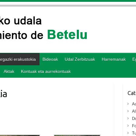
Argazki erakustokia
Bideoak
Udal Zerbitzuak
Harremanak
E
Aktak
Kontuak eta aurrekontuak
ia
Cat
Ac
Al
D
Fo
T