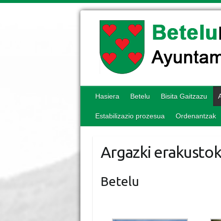
Hasiera
Betelu
Bisita Gaitzazu
Estabilizazio prozesua
Ordenantzak
Argazki erakustok
Betelu