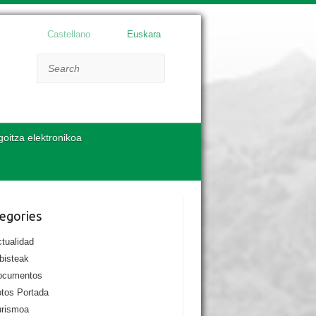
Castellano
Euskara
Search
goitza elektronikoa
egories
tualidad
bisteak
ocumentos
tos Portada
urismoa