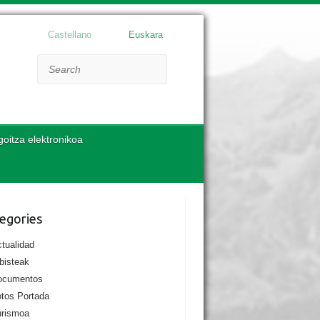
Castellano
Euskara
Search
goitza elektronikoa
egories
tualidad
bisteak
ocumentos
tos Portada
urismoa