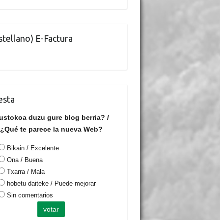
stellano) E-Factura
esta
ustokoa duzu gure blog berria? /
¿Qué te parece la nueva Web?
Bikain / Excelente
Ona / Buena
Txarra / Mala
hobetu daiteke / Puede mejorar
Sin comentarios