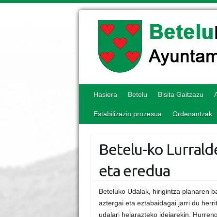
Hasiera
Betelu
Bisita Gaitzazu
Estabilizazio prozesua
Ordenantzak
Betelu-ko Lurrald
eta eredua
Beteluko Udalak, hirigintza planaren b
aztergai eta eztabaidagai jarri du herr
udalari helarazteko ideiarekin. Hurren