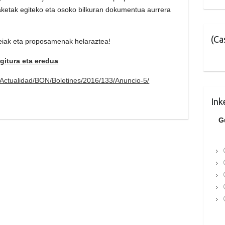
ketak egiteko eta osoko bilkuran dokumentua aurrera
(Ca
deiak eta proposamenak helaraztea!
gitura eta eredua
Actualidad/BON/Boletines/2016/133/Anuncio-5/
Ink
G