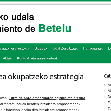
Argazki erakustokia
Bideoak
Udal Zerbitzuak
Harremanak
E
Aktak
Kontuak eta aurrekontuak
ea okupatzeko estrategia
Cat
Ac
Al
D
aitan,
Lurralde antolamenduaren egitura eta eredua
Fo
itarrentzat, hauek beraien iritziak eta proposamenak
T
go hilabetean jasoko dira iritziak eta proposamenak